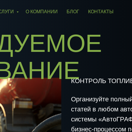
СЛУГИ
О КОМПАНИИ
БЛОГ
КОНТАКТЫ
УЕМОЕ
АНИЕ
КОНТРОЛЬ ТОПЛИВА В КИР
Организуйте полный контроль 
статей в любом автопарке – 
системы «АвтоГРАФ» по автом
бизнес-процессом позволят и
в различных его нежелательн