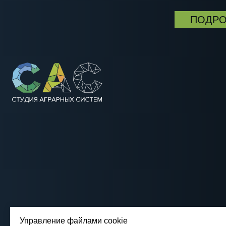
Г
К
С
М
Ц
П
А
Б
Управление файлами cookie