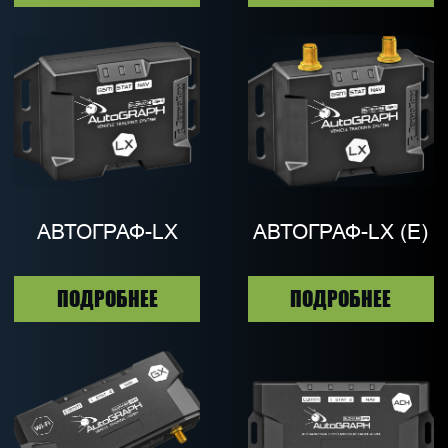
ГЛАВНАЯ
ПОЛИТИКА
КОНФИДЕНЦИАЛЬНОСТИ
КРОПВАЙС
СОГЛАСИЕ НА
СПУТНИКОВЫЙ
ОБРАБОТКУ
МОНИТОРИНГ
ПЕРСОНАЛЬНЫХ
ТРАНСПОРТА
ДАННЫХ
МЕТЕОСТАНЦИИ И
СОГЛАСИЕ НА
СЕРВИСЫ
ПОЛУЧЕНИЕ
ИНФОРМАЦИОННЫХ И
ЦИФРОВАЯ
РЕКЛАМНЫХ
КАРТОГРАФИЯ
МАТЕРИАЛОВ
ПЕНЕТРОМЕТР
АНАЛИТИКА
ОСТАВИТЬ ЗАЯВКУ
БЛОГ