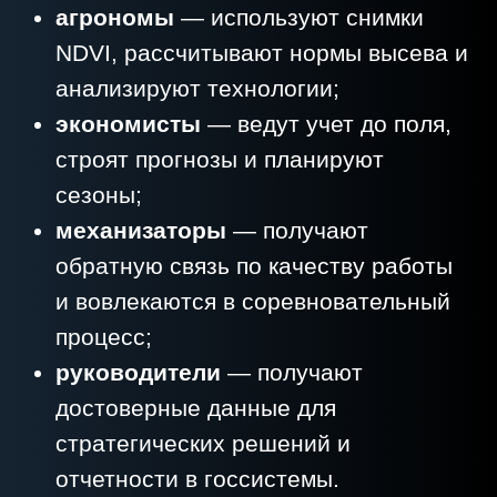
ИНТЕГРАЦИИ С 1С
Повышение эффективности
использования с/х машин – 10 млн.руб./
год
Отражение точных объемов
выполненных работ – 7 млн.руб./год
Кроме того, увеличилась средняя
наработка техники — до
2000
моточасов за сезон
, что
свидетельствует о более эффективной
эксплуатации парка.
ЧЕЛОВЕЧЕСКИЙ
ФАКТОР