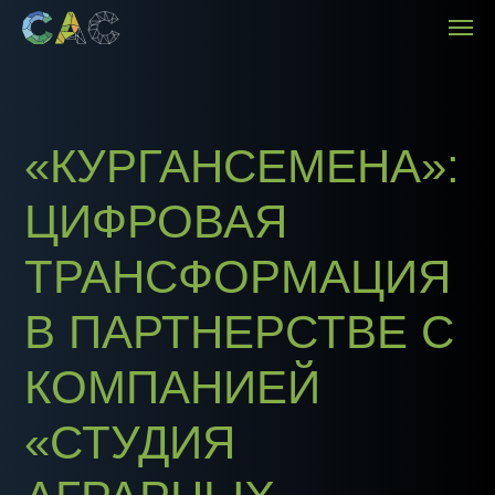
«КУРГАНСЕМЕНА»:
ЦИФРОВАЯ
ТРАНСФОРМАЦИЯ
В ПАРТНЕРСТВЕ С
КОМПАНИЕЙ
«СТУДИЯ
АГРАРНЫХ
СИСТЕМ»
Научно-производственный агрохолдинг
«КурганСемена»
делится опытом
внедрения цифровых технологий в
растениеводстве. При поддержке
компании
«Студия Аграрных Систем»