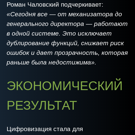
Любая цифровизация сталкивается с
вызовами: сопротивлением
сотрудников, ошибками на старте и
необходимостью дополнительного
обучения.
Роман Чаловский делится опытом:
«Минусы есть всегда. Кому-то
прозрачность мешает, кто-то
опасается новой техники. Но
большинство понимает:
цифровизация облегчает их труд,
снимает рутину и дает возможность
развиваться. Важно правильно
обучать и мотивировать людей».