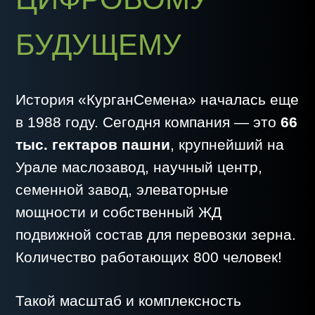
Количество работающих 800 человек!
Такой масштаб и комплексность
производства требуют точности и
оперативности в управлении. Именно
поэтому в компании более 10 лет назад
взяли курс на цифровую
трансформацию.
Роман Чаловский, начальник отдела ИТ
«
КурганСемена
»: