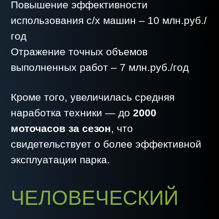
участников процесса.
Цифровизация в научно-
производственном агрохолдинге
является одним из элементов
бережливого производства!
ЗАКЛЮЧЕНИЕ
Опыт «КурганСемена» показывает:
цифровая трансформация — это не
разовый проект, а путь развития. При
грамотной поддержке технологических
партнеров, таких как
«Студия
Аграрных Систем»
, сельское
хозяйство становится более
прозрачным, эффективным и
прибыльным.
НАЗАД