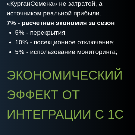
ПЕРСПЕКТИВЫ
В ближайшие годы «КурганСемена»
планирует:
расширить использование
технологий точного земледелия;
углубить интеграцию с
государственными платформами;
внедрить новые модули анализа и
прогнозирования урожайности;
развивать обучение сотрудников,
чтобы цифровые инструменты стали
привычными и удобными для всех