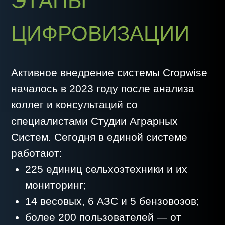
агрономы
— используют снимки
NDVI, рассчитывают нормы высева и
анализируют технологии;
экономисты
— ведут учет до поля,
строят прогнозы и планируют
сезоны;
механизаторы
— получают
обратную связь по качеству работы
и вовлекаются в соревновательный
процесс;
руководители
— получают
достоверные данные для
стратегических решений и
отчетности в гос­системы.
Роман Чаловский подчеркивает:
«Сегодня все — от механизатора до
генерального директора — работают
в одной системе. Это исключает
дублирование функций, снижает риск
ошибок и дает прозрачность, которая