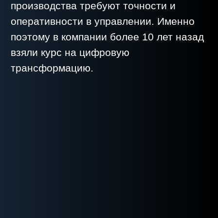
«Моя работа заключается в том,
чтобы закрывать потребности
производства, финансового блока,
руководства и даже юридического
отдела. С ростом предприятия мы
поняли, что без цифровизации и
автоматизации учета мы не сможем
оставаться эффективными и
конкурентоспособными».
ЭТАПЫ
ЦИФРОВИЗАЦИИ
Активное внедрение системы Cropwise
началось в 2023 году после анализа
коллег и консультаций со
специалистами Студии Аграрных