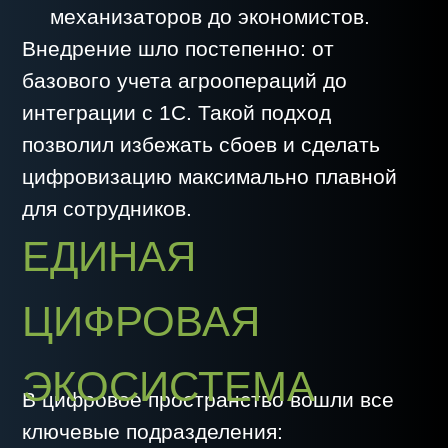
раньше была недостижима».
ЭКОНОМИЧЕСКИЙ
РЕЗУЛЬТАТ
Цифровизация стала для
«КурганСемена» не затратой, а
источником реальной прибыли.
7% - расчетная экономия за сезон
5% - перекрытия;
10% - посекционное отключение;
5% - использование мониторинга;
ЭКОНОМИЧЕСКИЙ
ЭФФЕКТ ОТ