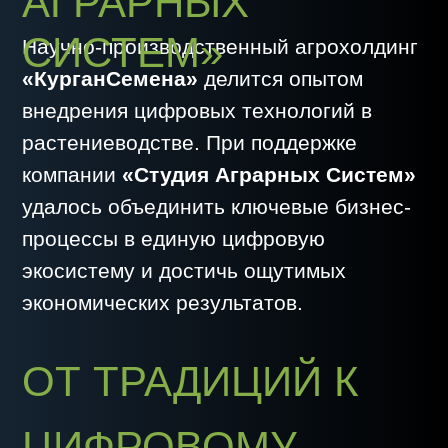
удалось объединить ключевые бизнес-
процессы в единую цифровую
экосистему и достичь ощутимых
экономических результатов.
ОТ ТРАДИЦИЙ К
ЦИФРОВОМУ
БУДУЩЕМУ
История «КурганСемена» началась еще
в 1988 году. Сегодня компания — это
66
тыс. гектаров пашни
, крупнейший на
Урале маслозавод, научный центр,
семенной завод, элеваторные
мощности и собственный ЖД
подвижной состав для перевозки зерна.