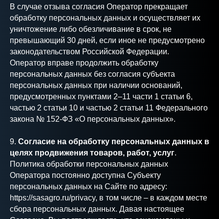
В случае отзыва согласия Оператор прекращает
обработку персональных данных и осуществляет их
уничтожение либо обезличивание в срок, не
превышающий 30 дней, если иное не предусмотрено
законодательством Российской Федерации.
Оператор вправе продолжить обработку
персональных данных без согласия субъекта
ГЛАВНАЯ
ПОЛИТИКА
КОНФИДЕНЦИАЛЬНОСТИ
персональных данных при наличии оснований,
КРОПВАЙС
СОГЛАСИЕ НА
предусмотренных пунктами 2–11 части 1 статьи 6,
СПУТНИКОВЫЙ
ОБРАБОТКУ
МОНИТОРИНГ
ПЕРСОНАЛЬНЫХ
частью 2 статьи 10 и частью 2 статьи 11 Федерального
ТРАНСПОРТА
ДАННЫХ
закона № 152-ФЗ «О персональных данных».
МЕТЕОСТАНЦИИ И
СОГЛАСИЕ НА
СЕРВИСЫ
ПОЛУЧЕНИЕ
ИНФОРМАЦИОННЫХ И
9.
Согласие на обработку персональных данных в
ЦИФРОВАЯ
РЕКЛАМНЫХ
КАРТОГРАФИЯ
целях продвижения товаров, работ, услуг
.
МАТЕРИАЛОВ
ПЕНЕТРОМЕТР
Политика обработки персональных данных
АНАЛИТИКА
Оператора постоянно доступна Субъекту
ОСТАВИТЬ ЗАЯВКУ
БЛОГ
персональных данных на Сайте по адресу:
https://sasagro.ru/privacy, в том числе – в каждом месте
сбора персональных данных. Давая настоящее