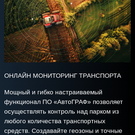
ОНЛАЙН МОНИТОРИНГ ТРАНСПОРТА
Мощный и гибко настраиваемый
функционал ПО «АвтоГРАФ» позволяет
осуществлять контроль над парком из
любого количества транспортных
средств. Создавайте геозоны и точные
маршруты для оптимизации логистики и
соблюдения сроков доставки.
Выполняйте оперативный контроль над
самыми важными для вас параметрами
состояния транспортных средств и
перевозимого груза.
Кроме того, спутниковый мониторинг
дает возможность контролировать
скорость движения, простои, расход
топлива и другие параметры работы