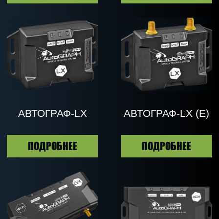
ГЛАВНАЯ
ПОЛИТИКА
КОНФИДЕНЦИАЛЬНОСТИ
КРОПВАЙС
СОГЛАСИЕ НА
СПУТНИКОВЫЙ
ОБРАБОТКУ
МОНИТОРИНГ
ПЕРСОНАЛЬНЫХ
ТРАНСПОРТА
ДАННЫХ
МЕТЕОСТАНЦИИ И
СОГЛАСИЕ НА
СЕРВИСЫ
ПОЛУЧЕНИЕ
ИНФОРМАЦИОННЫХ И
ЦИФРОВАЯ
РЕКЛАМНЫХ
КАРТОГРАФИЯ
МАТЕРИАЛОВ
ПЕНЕТРОМЕТР
АНАЛИТИКА
ОСТАВИТЬ ЗАЯВКУ
БЛОГ